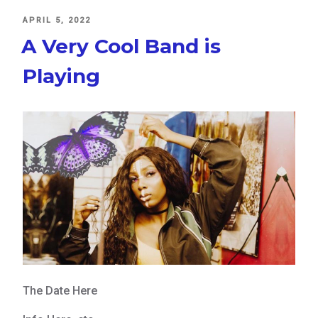
POSTED
APRIL 5, 2022
ON
A Very Cool Band is
Playing
The Date Here